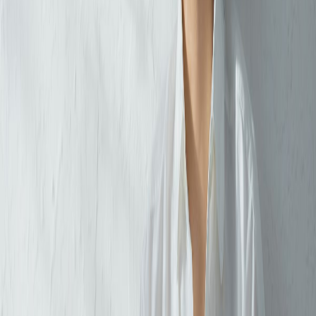
急募
関連記事
フリーランスマーケターが「営業苦手！」を克服？複
業（副業）で「お客さんが向こうからやってくる」最
強の仕組みを作った話
自由な時間を得るためにフリーランスとして働く方法
複業（副業）何でも屋の社内ライターが「評価されな
い職場」に潔くバイバイ！私の言葉で「最高の舞台」
を自分で作り上げるまでのドラマ
複業・副業で培う交渉力 エンジニアがクライアントと
の関係を強化する秘訣 「俺」の言葉が信頼を築く瞬間
エンジニアの複業・副業で人生が変わった！ 私が掴ん
だ自由な働き方と魂の充足
複業（副業）WebデザイナーがNPOとの共創で「私の
センス」と「私の世界観」を開花させる クリエイティ
ビティが育む社会貢献と真の自立
自分のペースで働けるライフスタイルの作り方
「SNSでバズらせるだけじゃ、なんか違う！」マーケ
ターが、複業（副業）で「本物の価値」をグロースさ
せる喜びを知った話
結婚式代がない！ピンチを救ったはずの複業（副業）
が、まさかの「人生大逆転」に繋がったマーケターの