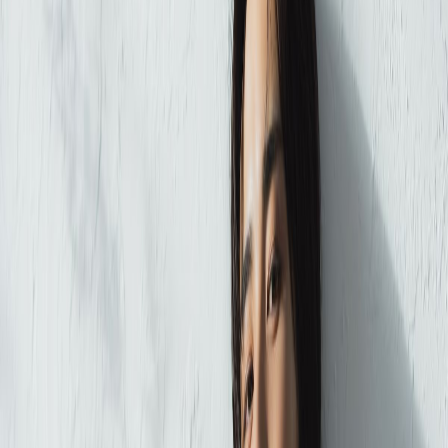
複業エンジニアが直面する課題と解決策 本業との両立を成
功させるヒント 私が編み出したサバイバル術
複業エンジニアが直面する課題と解決策 本業との両立を成功させる
ヒント 私が編み出したサバイバル術の詳細をご覧ください。
イケてる俺 エンジニア道
続きを読む →
私の道 エンジニアが複業・副業で切り拓くキャリアの可能
性 会社員から自立へ向かう個の時代の働き方と「俺」の挑
戦
私の道 エンジニアが複業・副業で切り拓くキャリアの可能性 会社員
から自立へ向かう個の時代の働き方と「俺」の挑戦の詳細をご覧く
ださい。
イケてる俺 エンジニア道
続きを読む →
魂の仕事を見つける エンジニアが本当にやりたいことと出
会う方法 私の心の奥底からの呼び声に従った物語
魂の仕事を見つける エンジニアが本当にやりたいことと出会う方法