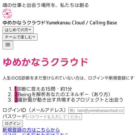
魂の仕事の扉をひらく｜ログイン｜ゆめかなうクラウド
魂の仕事と出会う場所を、私たちは創る
ゆめかなうクラウド
Yumekanau Cloud / Calling Base
はじめての方
チームで楽しむ
ゆめかなうクラウド
人生のOS診断をまだ受けられていない方は、ログインや新規登録に
1
診断に答える
15問・約1分
2
Beingを解析
あなたのエネルギー（あり方）
3
羅針盤が動き出す
共鳴するプロジェクトと出会う
ログインID（メールアドレス）
パスワード
ログイン
新規登録の方はこちらから