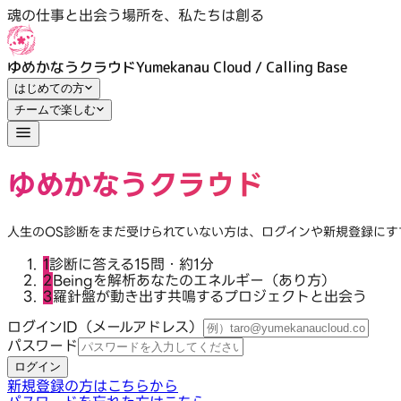
魂の仕事の扉をひらく｜ログイン｜ゆめかなうクラウド
魂の仕事と出会う場所を、私たちは創る
ゆめかなうクラウド
Yumekanau Cloud / Calling Base
はじめての方
チームで楽しむ
ゆめかなうクラウド
人生のOS診断をまだ受けられていない方は、ログインや新規登録に
1
診断に答える
15問・約1分
2
Beingを解析
あなたのエネルギー（あり方）
3
羅針盤が動き出す
共鳴するプロジェクトと出会う
ログインID（メールアドレス）
パスワード
ログイン
新規登録の方はこちらから