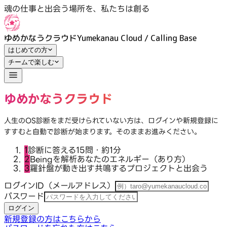
魂の仕事の扉をひらく｜ログイン｜ゆめかなうクラウド
魂の仕事と出会う場所を、私たちは創る
ゆめかなうクラウド
Yumekanau Cloud / Calling Base
はじめての方
チームで楽しむ
ゆめかなうクラウド
人生のOS診断をまだ受けられていない方は、ログインや新規登録に
すすむと自動で診断が始まります。そのままお進みください。
1
診断に答える
15問・約1分
2
Beingを解析
あなたのエネルギー（あり方）
3
羅針盤が動き出す
共鳴するプロジェクトと出会う
ログインID（メールアドレス）
パスワード
ログイン
新規登録の方はこちらから