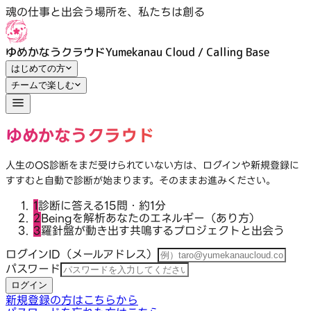
魂の仕事の扉をひらく｜ログイン｜ゆめかなうクラウド
魂の仕事と出会う場所を、私たちは創る
ゆめかなうクラウド
Yumekanau Cloud / Calling Base
はじめての方
チームで楽しむ
ゆめかなうクラウド
人生のOS診断をまだ受けられていない方は、ログインや新規登録に
すすむと自動で診断が始まります。そのままお進みください。
1
診断に答える
15問・約1分
2
Beingを解析
あなたのエネルギー（あり方）
3
羅針盤が動き出す
共鳴するプロジェクトと出会う
ログインID（メールアドレス）
パスワード
ログイン
新規登録の方はこちらから