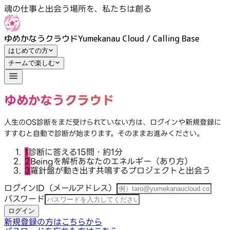
魂の仕事の扉をひらく｜ログイン｜ゆめかなうクラウド
魂の仕事と出会う場所を、私たちは創る
ゆめかなうクラウド
Yumekanau Cloud / Calling Base
はじめての方
チームで楽しむ
ゆめかなうクラウド
人生のOS診断をまだ受けられていない方は、ログインや新規登録に
すすむと自動で診断が始まります。そのままお進みください。
1
診断に答える
15問・約1分
2
Beingを解析
あなたのエネルギー（あり方）
3
羅針盤が動き出す
共鳴するプロジェクトと出会う
ログインID（メールアドレス）
パスワード
ログイン
新規登録の方はこちらから