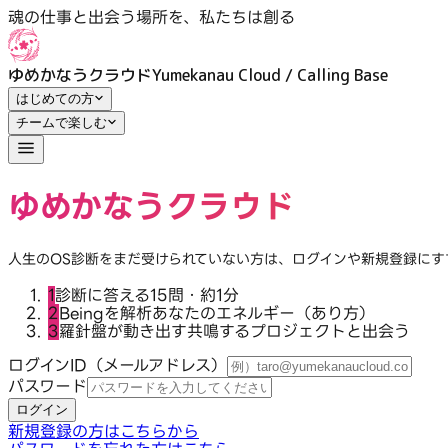
魂の仕事の扉をひらく｜ログイン｜ゆめかなうクラウド
魂の仕事と出会う場所を、私たちは創る
ゆめかなうクラウド
Yumekanau Cloud / Calling Base
はじめての方
チームで楽しむ
ゆめかなうクラウド
人生のOS診断をまだ受けられていない方は、ログインや新規登録に
1
診断に答える
15問・約1分
2
Beingを解析
あなたのエネルギー（あり方）
3
羅針盤が動き出す
共鳴するプロジェクトと出会う
ログインID（メールアドレス）
パスワード
ログイン
新規登録の方はこちらから